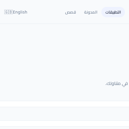
🇬🇧
التطبيقات
المدونة
قصص
English
في متناولك.