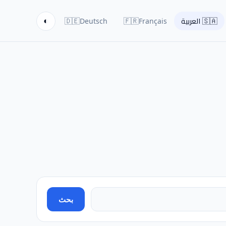
🇩🇪
🇫🇷
🇸🇦
◐
العربية
Français
Deutsch
بحث