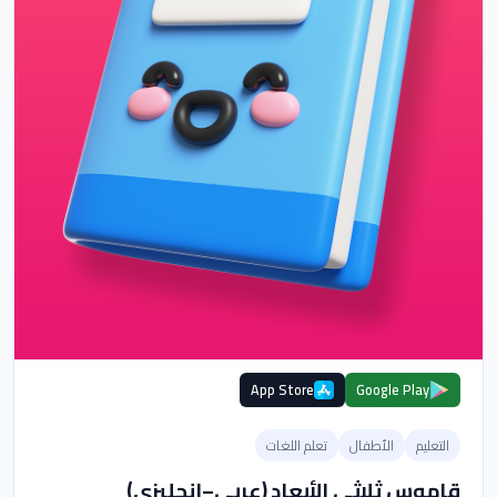
App Store
Google Play
التعليم
الأطفال
تعلم اللغات
قاموس ثلاثي الأبعاد (عربي–إنجليزي)