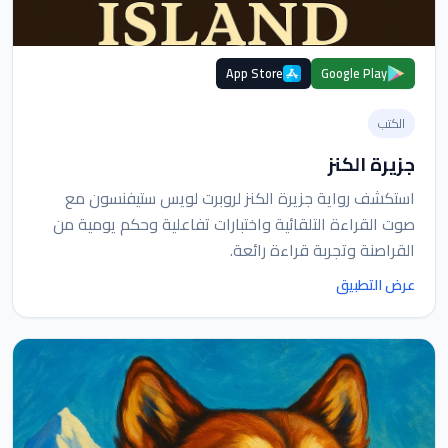
App Store
Google Play
الكتب
جزيرة الكنز
استكشف رواية جزيرة الكنز لروبرت لويس ستيفنسون مع
صوت القراءة التلقائية واختبارات تفاعلية وحكم يومية من
القراصنة وتجربة قراءة رائعة.
عرض التطبيق