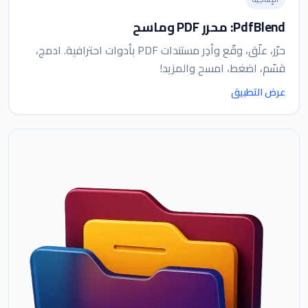
PdfBlend: محرر PDF وماسح
حرّر، علّق، وقّع وأدِر مستندات PDF بأدوات احترافية. ادمج،
قسّم، اضغط، امسح والمزيد!
عرض التطبيق