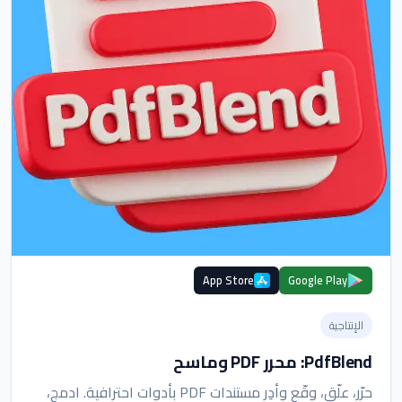
App Store
Google Play
الإنتاجية
PdfBlend: محرر PDF وماسح
حرّر، علّق، وقّع وأدِر مستندات PDF بأدوات احترافية. ادمج،