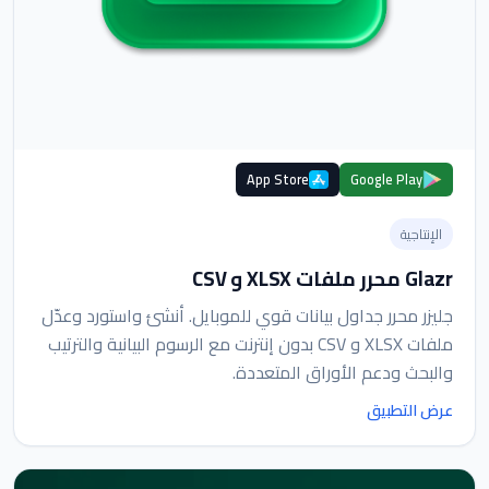
App Store
Google Play
الإنتاجية
Glazr محرر ملفات XLSX و CSV
جليزر محرر جداول بيانات قوي للموبايل. أنشئ واستورد وعدّل
ملفات XLSX و CSV بدون إنترنت مع الرسوم البيانية والترتيب
والبحث ودعم الأوراق المتعددة.
عرض التطبيق