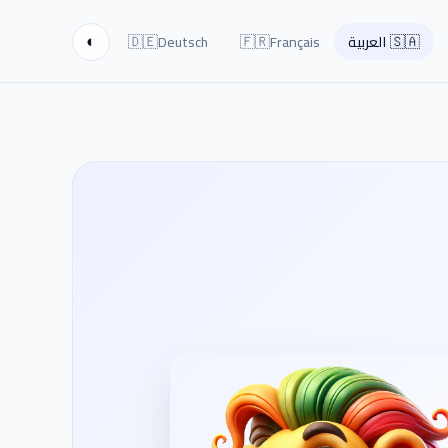
🇩🇪
🇫🇷
🇸🇦
العربية
Français
Deutsch
◐