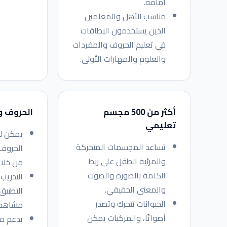
أمامه.
مناسب للأهل والمعلمين
الذين يستخدمون البطاقات
في تعليم الحروف والمفردات
والعلوم والمهارات الأولى.
أكثر من 500 مجسم
الحروف وا
تعليمي
يمكن لل
تساعد المجسمات المتحركة
الحروف 
والمرئية الطفل على ربط
من خلال
الكلمة بالصورة والصوت
التدريب
والمعنى الحقيقي.
التطبيق 
الحيوانات تتحرك وتصدر
مشاهدة
أصواتًا، والمركبات يمكن
يدعم مه