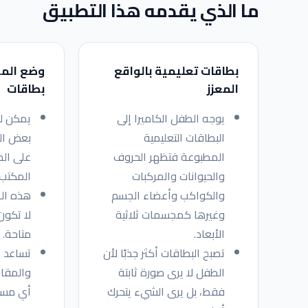
ما الذي يقدمه هذا التطبيق
بطاقات تعليمية بالواقع
وضع الم
المعزز
بطاقات
يوجه الطفل الكاميرا إلى
يمكن ل
البطاقات التعليمية
بعض ال
المطبوعة فتظهر الحروف
على الط
والحيوانات والمركبات
المكتب 
والكواكب وأعضاء الجسم
هذه الط
وغيرها كمجسمات ثلاثية
لا تكون
الأبعاد.
متاحة.
تصبح البطاقات أكثر جذبًا لأن
تساعد ع
الطفل لا يرى صورة ثابتة
والمقار
فقط، بل يرى الشيء يتحرك
أي مساح