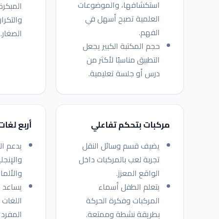
استكشافها، والموضوعات
المبكرة
العلمية تصبح أسهل في
والتكرار
الفهم.
الصغار.
حجم المكتبة الكبير يجعل
التطبيق مناسبًا لأكثر من
درس أو جلسة تعليمية.
مركبات بتحكم تفاعلي
أربع لغات
يضيف قسم وسائل النقل
يدعم ال
تجربة لعب بالمركبات داخل
والإنجل
الواقع المعزز.
والألمان
يتعلم الطفل أسماء
يساعد 
المركبات وفكرة الحركة
اللغات 
بطريقة نشطة وممتعة.
المفردا