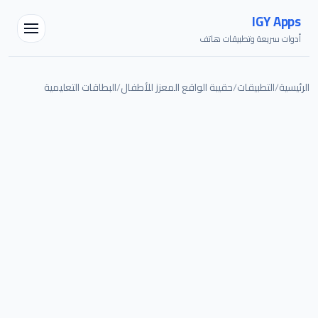
IGY Apps
أدوات سريعة وتطبيقات هاتف
الرئيسية
/
التطبيقات
/
حقيبة الواقع المعزز للأطفال
/
البطاقات التعليمية
مساعد IGY
متصل — اسألني أي شيء