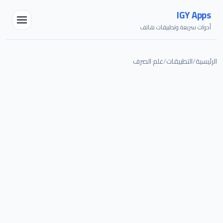
IGY Apps
أدوات سريعة وتطبيقات هاتف
الرئيسية
/
التطبيقات
/
علم الصرف
مساعد IGY
متصل — اسألني أي شيء